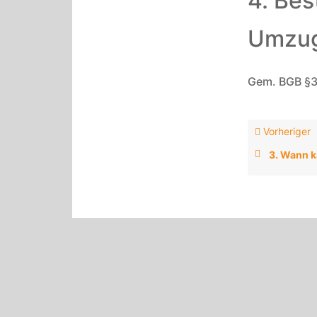
4. Bes
Umzu
Gem. BGB §3
Vorheriger
3. Wann k