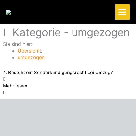
Zum
Inhalt
springen
Kategorie -
umgezogen
Sie sind hier:
Übersicht
umgezogen
4. Besteht ein Sonderkündigungsrecht bei Umzug?
Mehr lesen