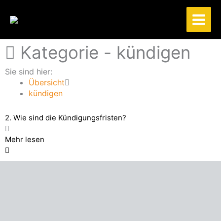
Zum
Inhalt
springen
Kategorie -
kündigen
Sie sind hier:
Übersicht
kündigen
2. Wie sind die Kündigungsfristen?
Mehr lesen