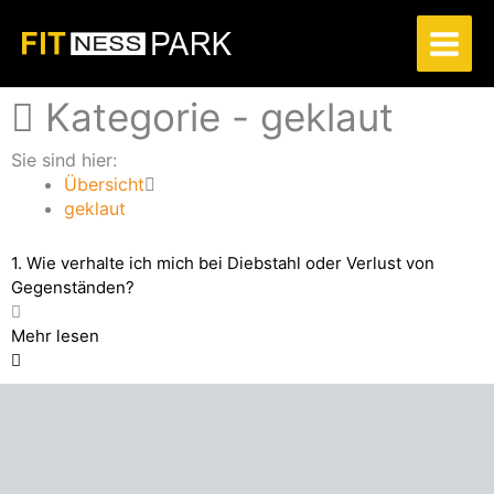
Zum
Inhalt
springen
Kategorie -
geklaut
Sie sind hier:
Übersicht
geklaut
1. Wie verhalte ich mich bei Diebstahl oder Verlust von
Gegenständen?
Mehr lesen