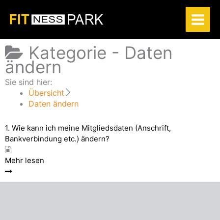
Zum
Inhalt
springen
Kategorie -
Daten
ändern
Sie sind hier:
Übersicht
Daten ändern
1. Wie kann ich meine Mitgliedsdaten (Anschrift,
Bankverbindung etc.) ändern?
Mehr lesen