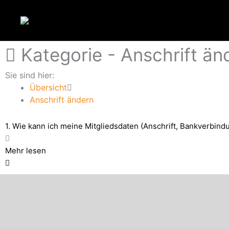
Zum
Inhalt
springen
Kategorie -
Anschrift än
Sie sind hier:
Übersicht
Anschrift ändern
1. Wie kann ich meine Mitgliedsdaten (Anschrift, Bankverbind
Mehr lesen