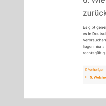
6. Wie
zurüc
Es gibt gener
es in Deutsc
Verbraucher
liegen hier a
rechtsgültig.
Vorheriger
5. Welche Ve