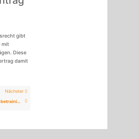
ntrag
tsrecht gibt
 mit
ägen. Diese
Vertrag damit
Nächster
7. Wie kann ich ein Probetraining vereinbaren