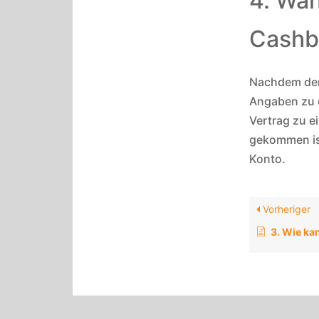
4. Wan
Cashb
Nachdem der
Angaben zu d
Vertrag zu e
gekommen ist
Konto.
Vorheriger
3. Wie kan