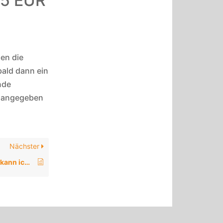
25 EUR
en die
bald dann ein
nde
r angegeben
Nächster
5. Wie viele Personen kann ich werben?