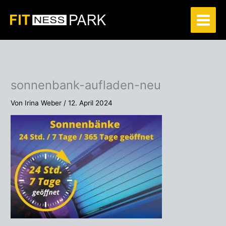
Zum
Inhalt
springen
sonnenbank-aufladen-neu
Von
Irina Weber
/
12. April 2024