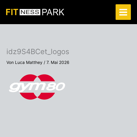
Zum
Inhalt
springen
idz9S4BCet_logos
Von
Luca Matthey
/
7. Mai 2026