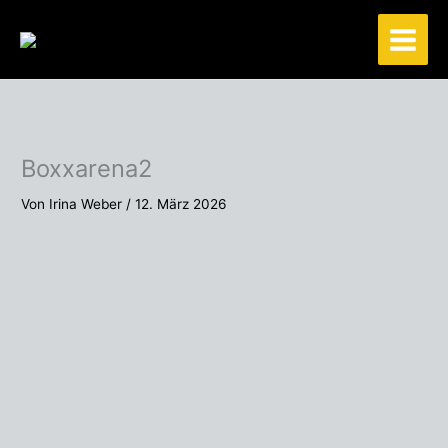
Zum
Inhalt
springen
Boxxarena2
Von
Irina Weber
/
12. März 2026