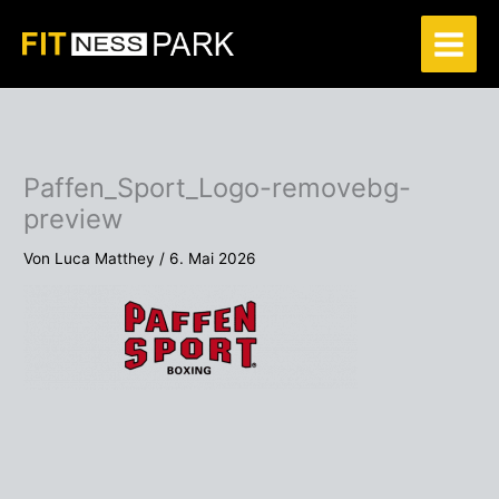
Zum
Inhalt
springen
Paffen_Sport_Logo-removebg-
preview
Von
Luca Matthey
/
6. Mai 2026