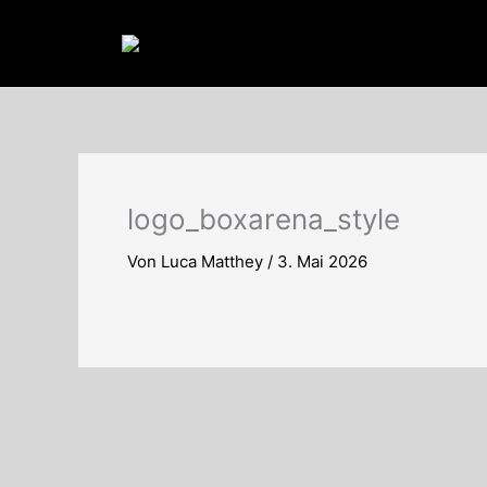
Zum
Inhalt
springen
logo_boxarena_style
Von
Luca Matthey
/
3. Mai 2026