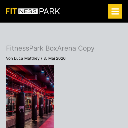
Zum
Inhalt
springen
FitnessPark BoxArena Copy
Von
Luca Matthey
/
3. Mai 2026